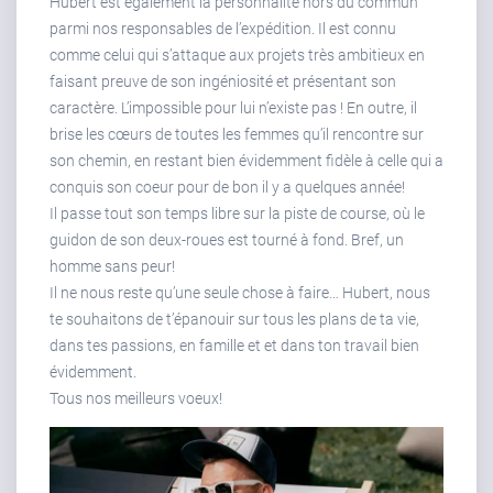
Hubert est également la personnalité hors du commun
parmi nos responsables de l’expédition. Il est connu
comme celui qui s’attaque aux projets très ambitieux en
faisant preuve de son ingéniosité et présentant son
caractère. L’impossible pour lui n’existe pas ! En outre, il
brise les cœurs de toutes les femmes qu’il rencontre sur
son chemin, en restant bien évidemment fidèle à celle qui a
conquis son coeur pour de bon il y a quelques année!
Il passe tout son temps libre sur la piste de course, où le
guidon de son deux-roues est tourné à fond. Bref, un
homme sans peur!
Il ne nous reste qu’une seule chose à faire… Hubert, nous
te souhaitons de t’épanouir sur tous les plans de ta vie,
dans tes passions, en famille et et dans ton travail bien
évidemment.
Tous nos meilleurs voeux!