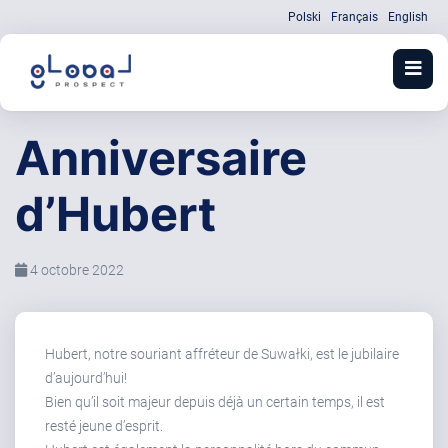
Polski
Français
English
Anniversaire
d’Hubert
4 octobre 2022
Hubert, notre souriant affréteur de Suwałki, est le jubilaire
d’aujourd’hui!
Bien qu’il soit majeur depuis déjà un certain temps, il est
resté jeune d’esprit.