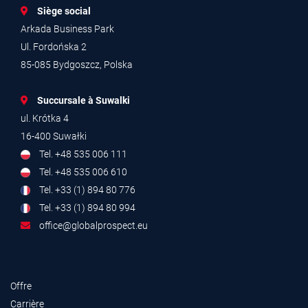
Siège social
Arkada Business Park
Ul. Fordońska 2
85-085 Bydgoszcz, Polska
Succursale à Suwalki
ul. Krótka 4
16-400 Suwałki
Tel. +48 535 006 111
Tel. +48 535 006 610
Tel. +33 (1) 894 80 776
Tel. +33 (1) 894 80 994
office@globalprospect.eu
Offre
Carrière