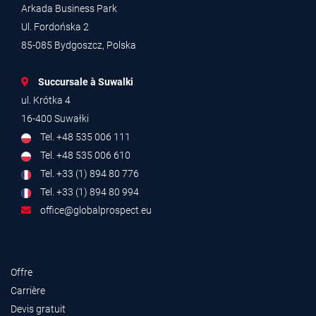
Arkada Business Park
Ul. Fordońska 2
85-085 Bydgoszcz, Polska
Succursale à Suwalki
ul. Krótka 4
16-400 Suwałki
Tel. +48 535 006 111
Tel. +48 535 006 610
Tel. +33 (1) 894 80 776
Tel. +33 (1) 894 80 994
office@globalprospect.eu
Offre
Carrière
Devis gratuit