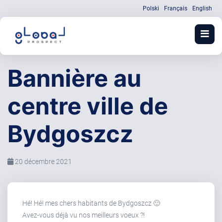
Polski
Français
English
Bannière au
centre ville de
Bydgoszcz
20 décembre 2021
Hé! Hé! mes chers habitants de Bydgoszcz 🙂
Avez-vous déjà vu nos meilleurs voeux ?!