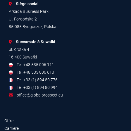
Siège social
Arkada Business Park
Ul. Fordońska 2
85-085 Bydgoszcz, Polska
Succursale à Suwalki
ul. Krótka 4
16-400 Suwałki
Tel. +48 535 006 111
Tel. +48 535 006 610
Tel. +33 (1) 894 80 776
Tel. +33 (1) 894 80 994
office@globalprospect.eu
Offre
Carrière