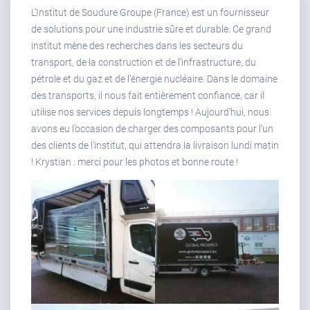
L’Institut de Soudure Groupe (France) est un fournisseur
de solutions pour une industrie sûre et durable. Ce grand
institut mène des recherches dans les secteurs du
transport, de la construction et de l’infrastructure, du
pétrole et du gaz et de l’énergie nucléaire. Dans le domaine
des transports, il nous fait entièrement confiance, car il
utilise nos services depuis longtemps ! Aujourd’hui, nous
avons eu l’occasion de charger des composants pour l’un
des clients de l’institut, qui attendra la livraison lundi matin
! Krystian : merci pour les photos et bonne route !