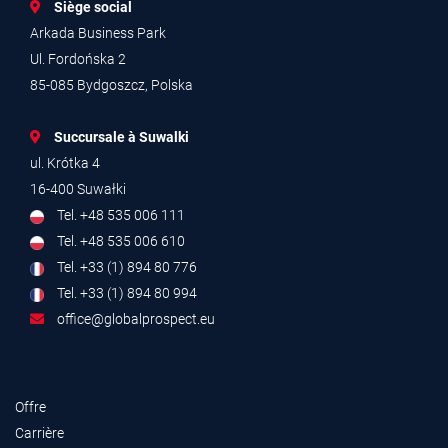
Siège social
Arkada Business Park
Ul. Fordońska 2
85-085 Bydgoszcz, Polska
Succursale à Suwalki
ul. Krótka 4
16-400 Suwałki
Tel. +48 535 006 111
Tel. +48 535 006 610
Tel. +33 (1) 894 80 776
Tel. +33 (1) 894 80 994
office@globalprospect.eu
Offre
Carrière