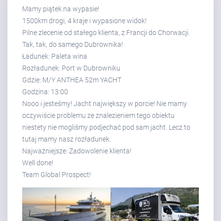
Mamy piątek na wypasie!
1500km drogi, 4 kraje i wypasione widok!
Pilne zlecenie od stałego klienta, z Francji do Chorwacji.
Tak, tak, do samego Dubrownika!
Ładunek: Paleta wina
Rozładunek: Port w Dubrowniku
Gdzie: M/Y ANTHEA 52m YACHT
Godzina: 13:00
Nooo i jesteśmy! Jacht największy w porcie! Nie mamy
oczywiście problemu ze znalezieniem tego obiektu
niestety nie mogliśmy podjechać pod sam jacht. Lecz to
tutaj mamy nasz rozładunek.
Najważniejsze: Zadowolenie klienta!
Well done!
Team Global Prospect!