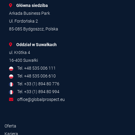
Główna siedziba
Arkada Business Park
Ul. Fordońska 2
85-085 Bydgoszcz, Polska
Oddział w Suwałkach
ul. Krótka 4
16-400 Suwałki
Tel. +48 535 006 111
Tel. +48 535 006 610
Tel. +33 (1) 894 80 776
Tel. +33 (1) 894 80 994
office@globalprospect.eu
Oferta
Kariera