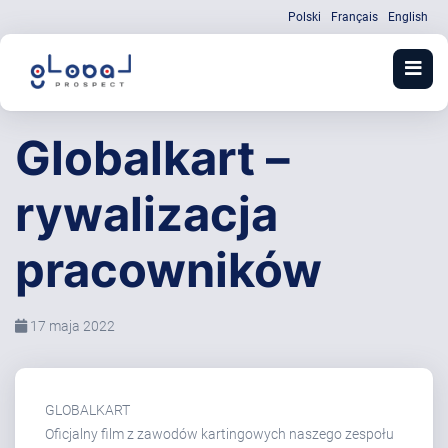
Polski
Français
English
Globalkart –
rywalizacja
pracowników
17 maja 2022
GLOBALKART
Oficjalny film z zawodów kartingowych naszego zespołu