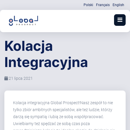
Polski
Français
English
Kolacja
Integracyjna
21 lipca 2021
Kolacja integracyjna Global Prospect!Nasz zespół to nie
tylko zbiór ambitnych specjalistów, ale też ludzie, którzy
darzą się sympatią i lubią ze sobą współpracować.
Uwielbiamy też spędzać ze sobą czas poza