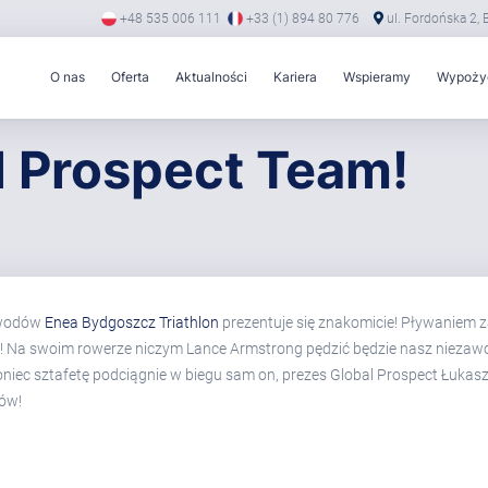
+48 535 006 111
+33 (1) 894 80 776
ul. Fordońska 2,
O nas
Oferta
Aktualności
Kariera
Wspieramy
Wypożyc
l Prospect Team!
awodów
Enea Bydgoszcz Triathlon
prezentuje się znakomicie! Pływaniem z
szy! Na swoim rowerze niczym Lance Armstrong pędzić będzie nasz niezawo
oniec sztafetę podciągnie w biegu sam on, prezes Global Prospect Łukasz
ów!