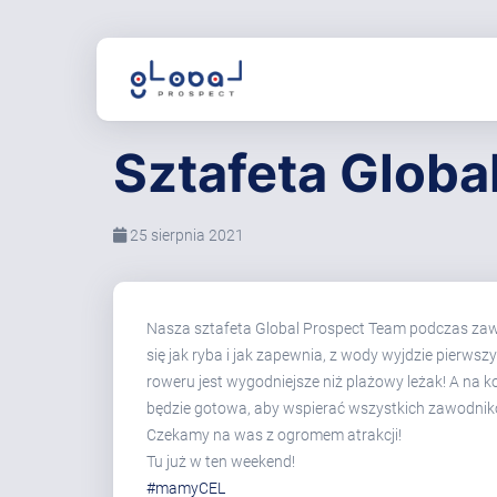
Sztafeta Globa
25 sierpnia 2021
Nasza sztafeta Global Prospect Team podczas z
się jak ryba i jak zapewnia, z wody wyjdzie pierw
roweru jest wygodniejsze niż plażowy leżak! A na k
będzie gotowa, aby wspierać wszystkich zawodnik
Czekamy na was z ogromem atrakcji!
Tu już w ten weekend!
#mamyCEL