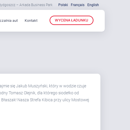
 Bydgoszcz – Arkada Business Park
Polski
Français
English
WYCENA ŁADUNKU
zalnia aut
Kontakt
ajmie się Jakub Muszyński, który w wodzie czuje
dny Tomasz Olejnik, dla którego siodełko od
 Błaszak! Nasza Strefa Kibica przy ulicy Mostowej