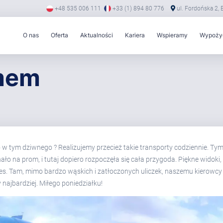
+48 535 006 111
+33 (1) 894 80 776
ul. Fordońska 2,
O nas
Oferta
Aktualności
Kariera
Wspieramy
Wypożyc
omem
co w tym dziwnego ? Realizujemy przecież takie transporty codziennie. 
ło na prom, i tutaj dopiero rozpoczęła się cała przygoda. Piękne widoki
olles. Tam, mimo bardzo wąskich i zatłoczonych uliczek, naszemu kierowcy
najbardziej. Miłego poniedziałku!