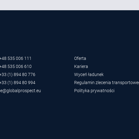
 +48 535 006 111
Oferta
 +48 535 006 610
Kariera
 +33 (1) 894 80 776
Wyceń ładunek
 +33 (1) 894 80 994
Regulamin zlecenia transportow
ce@globalprospect.eu
Polityka prywatności