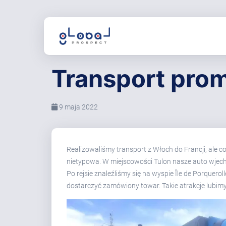
Transport pr
9 maja 2022
Realizowaliśmy transport z Włoch do Francji, ale 
nietypowa. W miejscowości Tulon nasze auto wjecha
Po rejsie znaleźliśmy się na wyspie Île de Porquer
dostarczyć zamówiony towar. Takie atrakcje lubimy 