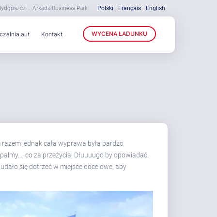
 Bydgoszcz – Arkada Business Park
Polski
Français
English
WYCENA ŁADUNKU
zalnia aut
Kontakt
Tym razem jednak cała wyprawa była bardzo
, palmy…, co za przeżycia! Dłuuuugo by opowiadać.
 udało się dotrzeć w miejsce docelowe, aby