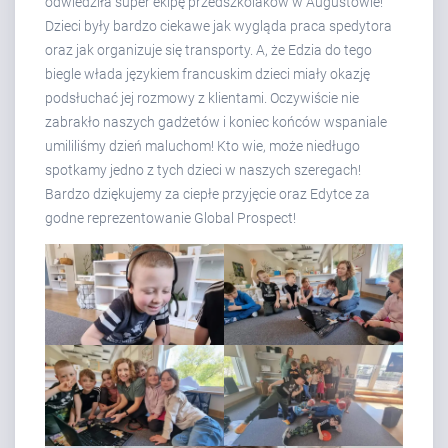
odwiedziła super ekipę przedszkolaków w Augustowie!
Dzieci były bardzo ciekawe jak wygląda praca spedytora
oraz jak organizuje się transporty. A, że Edzia do tego
biegle włada językiem francuskim dzieci miały okazję
podsłuchać jej rozmowy z klientami. Oczywiście nie
zabrakło naszych gadżetów i koniec końców wspaniale
umililiśmy dzień maluchom! Kto wie, może niedługo
spotkamy jedno z tych dzieci w naszych szeregach!
Bardzo dziękujemy za ciepłe przyjęcie oraz Edytce za
godne reprezentowanie Global Prospect!