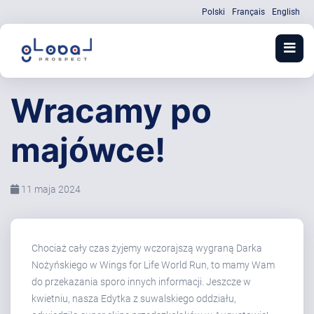
Polski
Français
English
Wracamy po
majówce!
11 maja 2024
Chociaż cały czas żyjemy wczorajszą wygraną Darka
Nożyńskiego w Wings for Life World Run, to mamy Wam
do przekazania sporo innych informacji. Jeszcze w
kwietniu, nasza Edytka z suwalskiego oddziału,