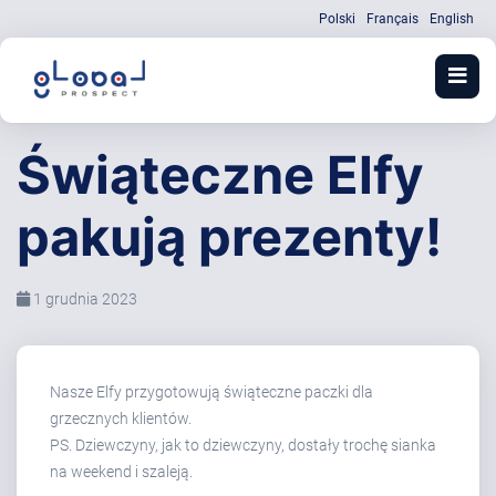
Polski
Français
English
Świąteczne Elfy
pakują prezenty!
1 grudnia 2023
Nasze Elfy przygotowują świąteczne paczki dla
grzecznych klientów.
PS. Dziewczyny, jak to dziewczyny, dostały trochę sianka
na weekend i szaleją.