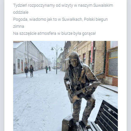
Tydzień rozpoczynamy od wizyty w naszym Suwalskim
oddziale
Pogoda, wiadomo jak to w Suwałkach, Polski biegun
zimna
Na szczęście atmosfera w biurze była gorąca!