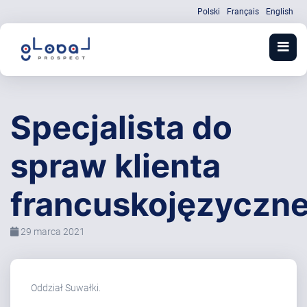
Polski
Français
English
Specjalista do
spraw klienta
francuskojęzyczn
29 marca 2021
Oddział Suwałki.