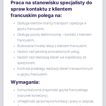
Praca na stanowisku specjalisty do
spraw kontaktu z klientem
francuskim polega na:
Obsługa klientów branży transport i spedycja w
języku francuskim,
Obsługa poczty elektronicznej – kontakt z klientem
francuskim,
Budowanie trwałej relacji z klientem francuskim,
Nadzór nad jakością prowadzonych usług,
Nadzór nad realizacją zleceń we współpracy ze
spedytorem,
Kontrola przebiegu realizacji zleceń transportowych
w języku francuskim.
Wymagania:
Komunikatywna znajomość języka francuskiego
(warunek konieczny),
Umiejętność sprawnej komunikacji i pracy w zespole,